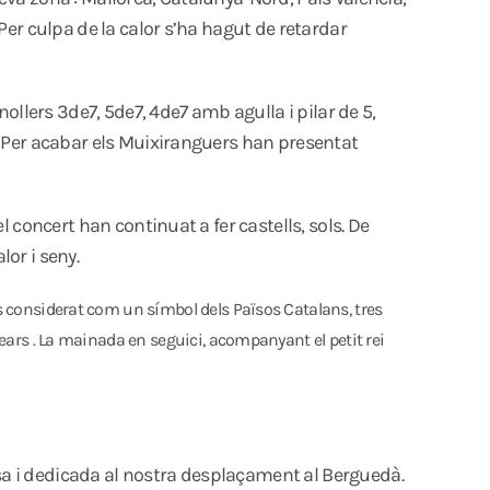
 Per culpa de la calor s’ha hagut de retardar
nollers 3de7, 5de7, 4de7 amb agulla i pilar de 5,
 . Per acabar els Muixiranguers han presentat
l concert han continuat a fer castells, sols. De
lor i seny.
és considerat com un símbol dels Països Catalans, tres
lears . La mainada en seguici, acompanyant el petit rei
osa i dedicada al nostra desplaçament al Berguedà.