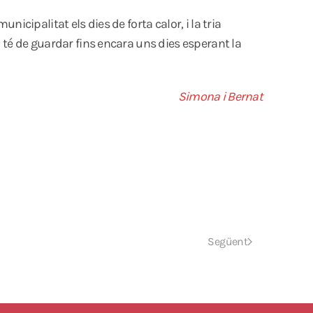
nicipalitat els dies de forta calor, i la tria
la té de guardar fins encara uns dies esperant la
Simona i Bernat
Següent