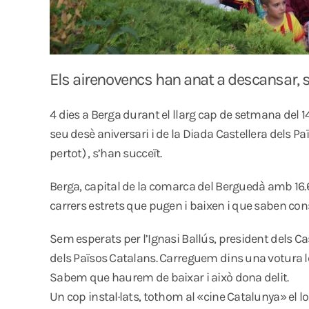
Els airenovencs han anat a descansar, si
4 dies a Berga durant el llarg cap de setmana del 1
seu desè aniversari i de la Diada Castellera dels Paï
pertot) , s’han succeït.
Berga, capital de la comarca del Berguedà amb 16.
carrers estrets que pugen i baixen i que saben cons
Sem esperats per l’Ignasi Ballús, president dels Cas
dels Països Catalans. Carreguem dins una votura le
Sabem que haurem de baixar i això dona delit.
Un cop instal·lats, tothom al «cine Catalunya» el lo