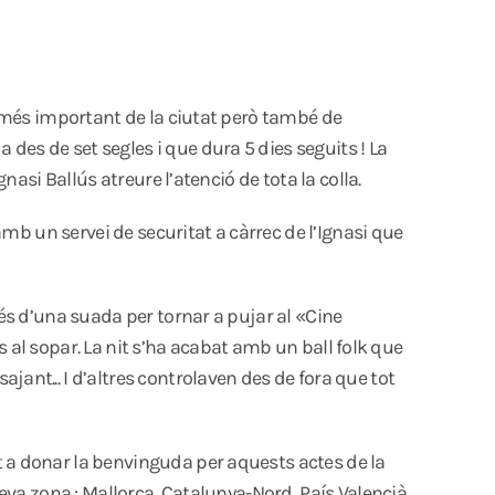
la més important de la ciutat però també de
des de set segles i que dura 5 dies seguits ! La
nasi Ballús atreure l’atenció de tota la colla.
amb un servei de securitat a càrrec de l’Ignasi que
rés d’una suada per tornar a pujar al «Cine
ns al sopar. La nit s’ha acabat amb un ball folk que
ant... I d’altres controlaven des de fora que tot
t a donar la benvinguda per aquests actes de la
seva zona : Mallorca, Catalunya-Nord, País Valencià,