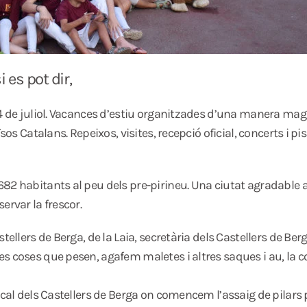
 es pot dir,
4 de juliol. Vacances d’estiu organitzades d’una manera magi
sos Catalans. Repeixos, visites, recepció oficial, concerts i p
682 habitants al peu dels pre-pirineu. Una ciutat agradable
ervar la frescor.
tellers de Berga, de la Laia, secretària dels Castellers de Be
s coses que pesen, agafem maletes i altres saques i au, la 
cal dels Castellers de Berga on comencem l’assaig de pilars pr