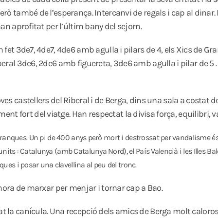
però també de l’esperança. Intercanvi de regals i cap al dinar.
han aprofitat per l’últim bany del sejorn.
n fet 3de7, 4de7, 4de6 amb agulla i pilars de 4, els Xics de Gra
Riberal 3de6, 2de6 amb figuereta, 3de6 amb agulla i pilar de 5
ves castellers del Riberal i de Berga, dins una sala a costat de
 fort del viatge. Han respectat la divisa força, equilibri, va
es branques. Un pi de 400 anys però mort i destrossat per vandalisme 
nits : Catalunya (amb Catalunya Nord), el País Valencià i les Illes Ba
es i posar una clavellina al peu del tronc.
 l’hora de marxar per menjar i tornar cap a Bao.
rat la canícula. Una recepció dels amics de Berga molt calor