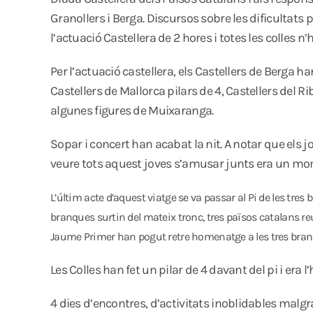
Granollers i Berga. Discursos sobre les dificultats 
l’actuació Castellera de 2 hores i totes les colles n’
Per l’actuació castellera, els Castellers de Berga ha
Castellers de Mallorca pilars de 4, Castellers del 
algunes figures de Muixaranga.
Sopar i concert han acabat la nit. A notar que els jo
veure tots aquest joves s’amusar junts era un moment
L’últim acte d’aquest viatge se va passar al Pi de les tr
branques surtin del mateix tronc, tres països catalans reu
Jaume Primer han pogut retre homenatge a les tres branqu
Les Colles han fet un pilar de 4 davant del pi i era
4 dies d’encontres, d’activitats inoblidables malg