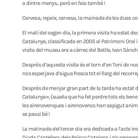
a dintre menys... però en feia també !
Cervesa, repeix, cervesa, la mainada de les dues co
El matí del segon dia, la primera visita ha estat d
Catalunya, classificada en 2005 al Patrimoni Oral 
visita del museu era a càrrec del Batlle, Ivan Sànche
Després d’aquesta visita és el torn d’en Toni de nos
nos esperjava d’aigua fresca tot el llarg del recorre
Després de menjar gran part de la tarda ha estat de
Catalunya», (suada que ha fet perdre tots els benefic
les airenovenques i airenovencs han sapigut animar,
se passi bé !
La matinada del tercer dia era dedicada a l’acte i
Diada Castellera dels Països Catalans i als respons