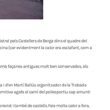
stral pels Castellers de Berga dins el quadre del
iscina (car evidentment la calor era esclafant, com a
 amb façanes antigues molt ben conservades, als
rga i d’en Martí Ballús organitzador de la Trobada
comitiva agafa el camí del poliesportiu cap amunt!
evist i també de castells. Feia molta calor a fora,