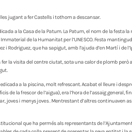
lles jugant a fer Castells i tothom a descansar.
edicada a la Casa de la Patum. La Patum, el nom de la festa 
i Immaterial de la Humanitat per l’UNESCO. Festa mantinguda 
z i Rodriguez, que ha sapigut, amb l’ajuda d’en Martí i de l’Ig
 fer la visita del centre ciutat, sota una calor de plomb però 
gut.
dicada a la piscina, molt refrescant. Acabat el lleure i desp
is de la frescor de l’aigua), era l’hora de l’assaig general, fi
 joves i menys joves . Mentrestant d’altres continuaven assaj
nstitucional que ha permés als representants de l’Ajuntamen
ables de cada colla present de presentar la seva entitat i la 