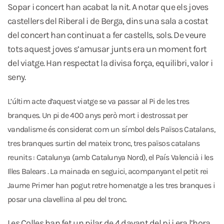
Sopar i concert han acabat la nit. A notar que els joves
castellers del Riberal i de Berga, dins una sala a costat
del concert han continuat a fer castells, sols. De veure
tots aquest joves s’amusar junts era un moment fort
del viatge. Han respectat la divisa força, equilibri, valor i
seny.
L’últim acte d’aquest viatge se va passar al Pi de les tres
branques. Un pi de 400 anys però mort i destrossat per
vandalisme és considerat com un símbol dels Països Catalans,
tres branques surtin del mateix tronc, tres països catalans
reunits : Catalunya (amb Catalunya Nord), el País Valencià i les
Illes Balears . La mainada en seguici, acompanyant el petit rei
Jaume Primer han pogut retre homenatge a les tres branques i
posar una clavellina al peu del tronc.
Les Colles han fet un pilar de 4 davant del pi i era l’hora