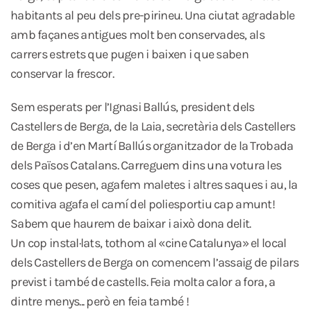
habitants al peu dels pre-pirineu. Una ciutat agradable
amb façanes antigues molt ben conservades, als
carrers estrets que pugen i baixen i que saben
conservar la frescor.
Sem esperats per l’Ignasi Ballús, president dels
Castellers de Berga, de la Laia, secretària dels Castellers
de Berga i d’en Martí Ballús organitzador de la Trobada
dels Països Catalans. Carreguem dins una votura les
coses que pesen, agafem maletes i altres saques i au, la
comitiva agafa el camí del poliesportiu cap amunt!
Sabem que haurem de baixar i això dona delit.
Un cop instal·lats, tothom al «cine Catalunya» el local
dels Castellers de Berga on comencem l’assaig de pilars
previst i també de castells. Feia molta calor a fora, a
dintre menys... però en feia també !